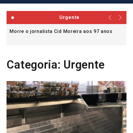
Urgente
Morre o jornalista Cid Moreira aos 97 anos
L
v
Categoria:
Urgente