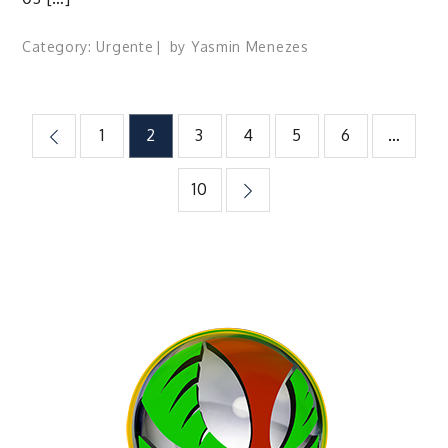
Category:
Urgente
by
Yasmin Menezes
Paginação
1
2
3
4
5
6
…
de
10
posts