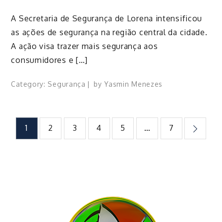
A Secretaria de Segurança de Lorena intensificou
as ações de segurança na região central da cidade.
A ação visa trazer mais segurança aos
consumidores e […]
Category:
Segurança
by
Yasmin Menezes
Paginação
1
2
3
4
5
…
7
de
posts