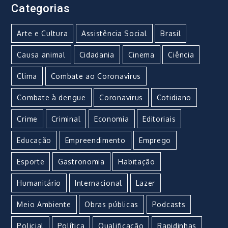
Categorias
Arte e Cultura
Assistência Social
Brasil
Causa animal
Cidadania
Cinema
Ciência
Clima
Combate ao Coronavirus
Combate à dengue
Coronavirus
Cotidiano
Crime
Criminal
Economia
Editoriais
Educação
Empreendimento
Emprego
Esporte
Gastronomia
Habitação
Humanitário
Internacional
Lazer
Meio Ambiente
Obras públicas
Podcasts
Policial
Política
Qualificação
Rapidinhas