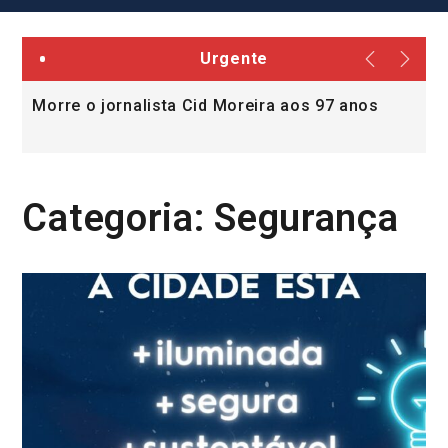
Urgente
Morre o jornalista Cid Moreira aos 97 anos
L
v
Categoria:
Segurança