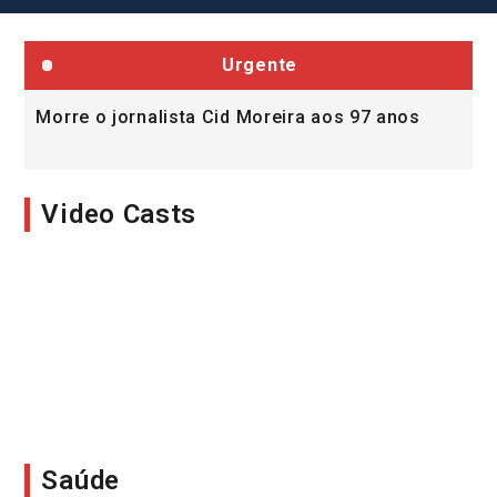
Urgente
Morre o jornalista Cid Moreira aos 97 anos
Loren
vítim
Video Casts
Saúde