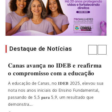
Destaque de Notícias
Prefeitura de Guaratinguetá
𝐂𝐚𝐧𝐚𝐬 𝐚𝐯𝐚𝐧ç𝐚 𝐧𝐨 𝐈𝐃𝐄𝐁 𝐞 𝐫𝐞𝐚𝐟𝐢𝐫𝐦𝐚
Sem categoria
realiza mais uma edição do
𝐨 𝐜𝐨𝐦𝐩𝐫𝐨𝐦𝐢𝐬𝐬𝐨 𝐜𝐨𝐦 𝐚 𝐞𝐝𝐮𝐜𝐚çã𝐨
programa “Sábado Saúde”
Prefeitura de Lorena alerta sobre
A educação de Canas, no 𝐈𝐃𝐄𝐁 2025, elevou sua
nota nos anos iniciais do Ensino Fundamental,
golpes e esclarece sobre os
As Unidades de Saúde dos bairros Tamandaré,
passando de 5,5 𝐩𝐚𝐫𝐚 5,9, um resultado que
Cohab, Pedregulho, Engenheiro Neiva, Parque
atendimentos do Cadastro Único
demonstra...
São Francisco e São Manoel, estarão abertas,
A Prefeitura de Lorena veio a público prestar
das 8h às 12h, neste sábado...