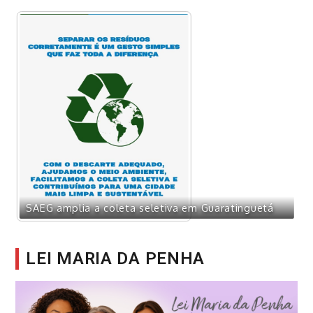
P
SAEG amplia a coleta seletiva em Guaratinguetá
LEI MARIA DA PENHA