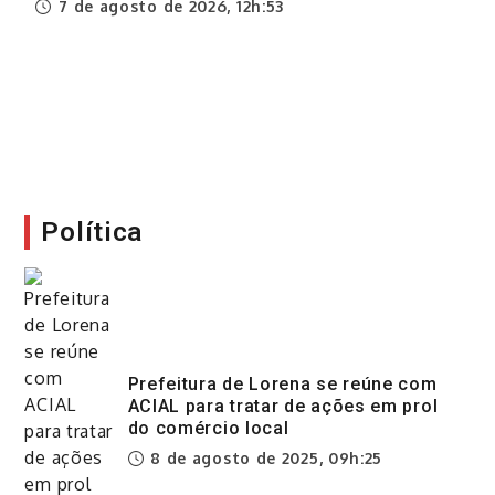
7 de agosto de 2026, 12h:53
esclarecimentos importantes à população sobre
7 de agosto de 2026, 12h:53
os atendimentos do Cadastro Único. Não são
realizadas ligações solicitando dados
pessoais:...
7 de agosto de 2026, 12h:52
Política
Prefeitura de Lorena se reúne com
ACIAL para tratar de ações em prol
do comércio local
8 de agosto de 2025, 09h:25