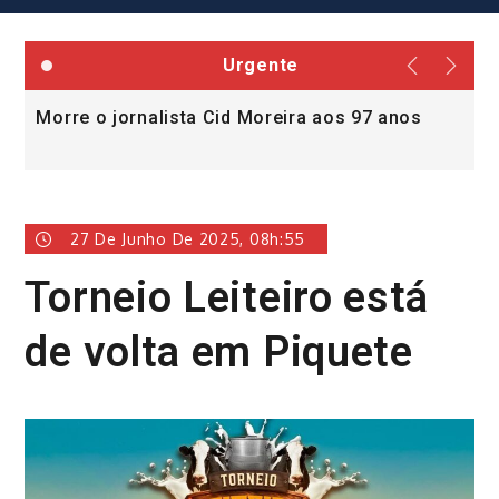
Urgente
Morre o jornalista Cid Moreira aos 97 anos
L
v
27 De Junho De 2025, 08h:55
Torneio Leiteiro está
de volta em Piquete