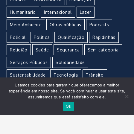
Humanitário
Internacional
Lazer
Meio Ambiente
Obras públicas
Podcasts
Policial
Política
Qualificação
Rapidinhas
Religião
Saúde
Segurança
Sem categoria
Serviços Públicos
Solidariedade
Sustentabilidade
Tecnologia
Trânsito
Usamos cookies para garantir que oferecemos a melhor
Turismo
Urgente
Vacina
Violência
experiência em nosso site. Se você continuar a usar este site,
assumiremos que está satisfeito com ele.
Ok
Imperial Marketing e Propaganda © Copyright 2021 –
Todos os direitos reservados