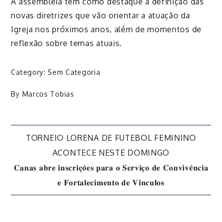
A assembleia tem como destaque a definição das
novas diretrizes que vão orientar a atuação da
Igreja nos próximos anos, além de momentos de
reflexão sobre temas atuais.
Category:
Sem Categoria
By
Marcos Tobias
Navegação
TORNEIO LORENA DE FUTEBOL FEMININO
ACONTECE NESTE DOMINGO
de
𝐂𝐚𝐧𝐚𝐬 𝐚𝐛𝐫𝐞 𝐢𝐧𝐬𝐜𝐫𝐢𝐜̧𝐨̃𝐞𝐬 𝐩𝐚𝐫𝐚 𝐨 𝐒𝐞𝐫𝐯𝐢𝐜̧𝐨 𝐝𝐞 𝐂𝐨𝐧𝐯𝐢𝐯𝐞̂𝐧𝐜𝐢𝐚
𝐞 𝐅𝐨𝐫𝐭𝐚𝐥𝐞𝐜𝐢𝐦𝐞𝐧𝐭𝐨 𝐝𝐞 𝐕𝐢́𝐧𝐜𝐮𝐥𝐨𝐬
Post