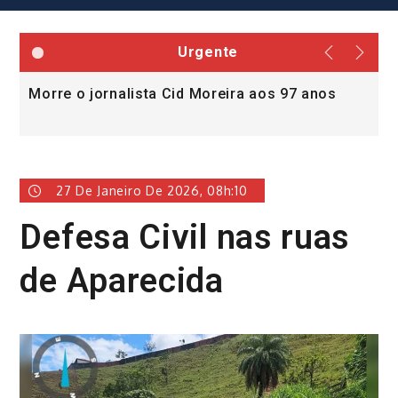
Urgente
Morre o jornalista Cid Moreira aos 97 anos
L
v
27 De Janeiro De 2026, 08h:10
Defesa Civil nas ruas
de Aparecida