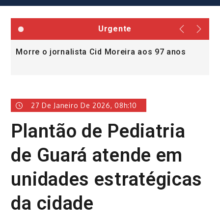
Urgente
Morre o jornalista Cid Moreira aos 97 anos
L
v
27 De Janeiro De 2026, 08h:10
Plantão de Pediatria
de Guará atende em
unidades estratégicas
da cidade