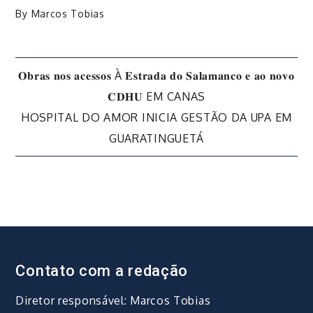
By
Marcos Tobias
Navegação
𝐎𝐛𝐫𝐚𝐬 𝐧𝐨𝐬 𝐚𝐜𝐞𝐬𝐬𝐨𝐬 À 𝐄𝐬𝐭𝐫𝐚𝐝𝐚 𝐝𝐨 𝐒𝐚𝐥𝐚𝐦𝐚𝐧𝐜𝐨 𝐞 𝐚𝐨 𝐧𝐨𝐯𝐨
𝐂𝐃𝐇𝐔 EM CANAS
de
HOSPITAL DO AMOR INICIA GESTÃO DA UPA EM
GUARATINGUETÁ
Post
Contato com a redação
Diretor responsável: Marcos Tobias