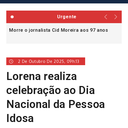
Urgente
Morre o jornalista Cid Moreira aos 97 anos
L
v
2 De Outubro De 2025, 09h:13
Lorena realiza
celebração ao Dia
Nacional da Pessoa
Idosa