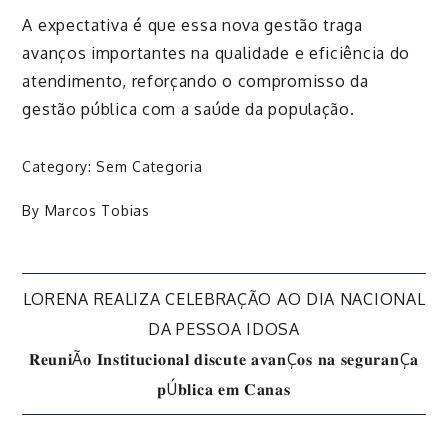
A expectativa é que essa nova gestão traga
avanços importantes na qualidade e eficiência do
atendimento, reforçando o compromisso da
gestão pública com a saúde da população.
Category:
Sem Categoria
By
Marcos Tobias
Navegação
LORENA REALIZA CELEBRAÇÃO AO DIA NACIONAL
DA PESSOA IDOSA
de
𝐑𝐞𝐮𝐧𝐢Ã𝐨 𝐈𝐧𝐬𝐭𝐢𝐭𝐮𝐜𝐢𝐨𝐧𝐚𝐥 𝐝𝐢𝐬𝐜𝐮𝐭𝐞 𝐚𝐯𝐚𝐧Ç𝐨𝐬 𝐧𝐚 𝐬𝐞𝐠𝐮𝐫𝐚𝐧Ç𝐚
𝐩Ú𝐛𝐥𝐢𝐜𝐚 𝐞𝐦 𝐂𝐚𝐧𝐚𝐬
Post