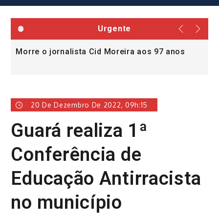
Urgente
Morre o jornalista Cid Moreira aos 97 anos
L
v
20 De Dezembro De 2022, 09h:15
Guará realiza 1ª
Conferência de
Educação Antirracista
no município