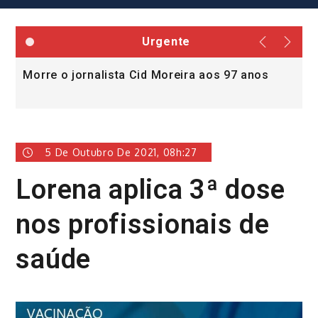
Urgente
Morre o jornalista Cid Moreira aos 97 anos
L
v
5 De Outubro De 2021, 08h:27
Lorena aplica 3ª dose
nos profissionais de
saúde