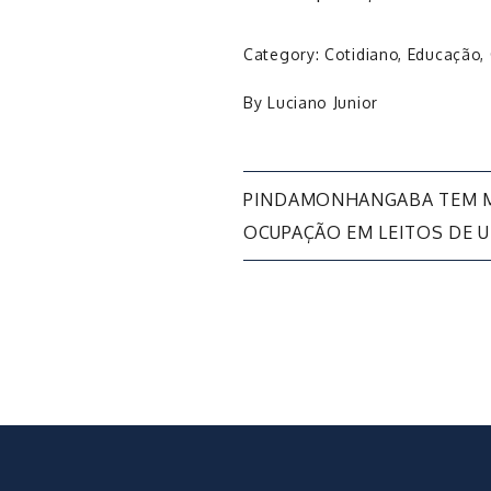
Category:
Cotidiano
,
Educação
,
By
Luciano Junior
Navegação
PINDAMONHANGABA TEM M
OCUPAÇÃO EM LEITOS DE U
de
Post