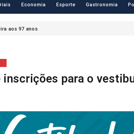
a para ajuda às vítimas das enchentes no RS
riais
Economia
Esporte
Gastronomia
Po
eira aos 97 anos
a para ajuda às vítimas das enchentes no RS
8
 inscrições para o vestib