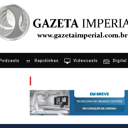
Podcasts
Rapidinhas
Videocasts
Digital
tal de Notícias
ra, Gastronomia e etc