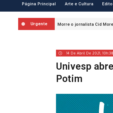
Lorena abre posto de colet
Página Principal
Arte e Cultura
Edito
COMUNICADO SCML
Urgente
Morre o jornalista Cid Mor
Lorena abre posto de colet
COMUNICADO SCML
14 De Abril De 2021, 10h:3
Univesp abre
Potim