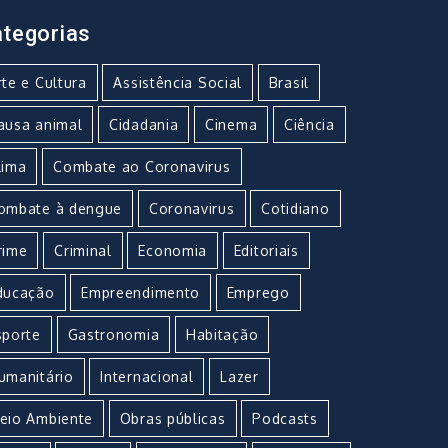
tegorias
rte e Cultura
Assistência Social
Brasil
ausa animal
Cidadania
Cinema
Ciência
lima
Combate ao Coronavirus
ombate à dengue
Coronavirus
Cotidiano
rime
Criminal
Economia
Editoriais
ducação
Empreendimento
Emprego
sporte
Gastronomia
Habitação
umanitário
Internacional
Lazer
eio Ambiente
Obras públicas
Podcasts