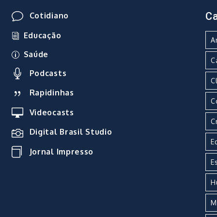
Ca
Cotidiano
Educação
A
Saúde
C
Podcasts
C
Rapidinhas
C
Videocasts
C
Digital Brasil Studio
E
Jornal Impresso
E
H
M