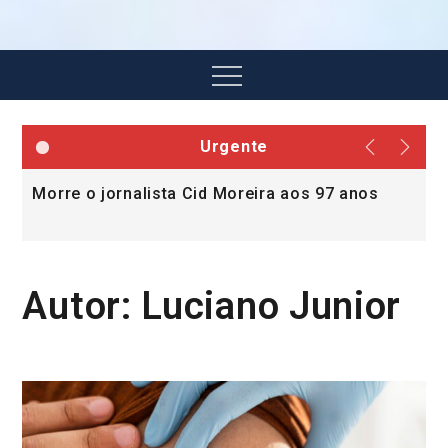
Menu
Urgente
Morre o jornalista Cid Moreira aos 97 anos
L
v
Autor:
Luciano Junior