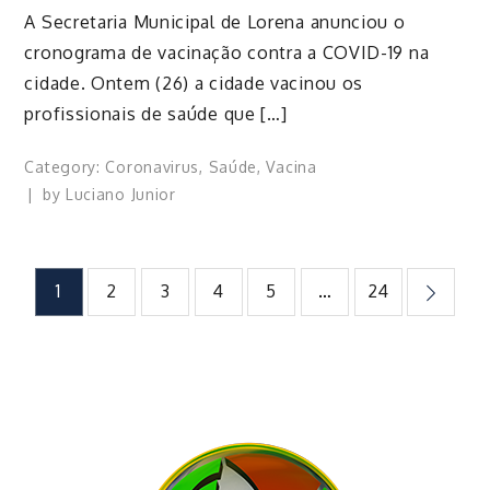
A Secretaria Municipal de Lorena anunciou o
cronograma de vacinação contra a COVID-19 na
cidade. Ontem (26) a cidade vacinou os
profissionais de saúde que […]
Category:
Coronavirus
,
Saúde
,
Vacina
by
Luciano Junior
Paginação
1
2
3
4
5
…
24
de
posts