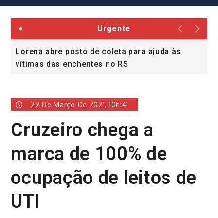
Urgente
Lorena abre posto de coleta para ajuda às
C
vítimas das enchentes no RS
29 De Março De 2021, 10h:41
Cruzeiro chega a
marca de 100% de
ocupação de leitos de
UTI