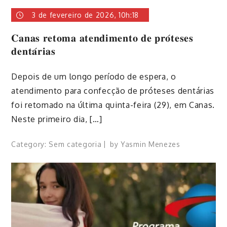
3 de fevereiro de 2026, 10h:18
𝐂𝐚𝐧𝐚𝐬 𝐫𝐞𝐭𝐨𝐦𝐚 𝐚𝐭𝐞𝐧𝐝𝐢𝐦𝐞𝐧𝐭𝐨 𝐝𝐞 𝐩𝐫𝐨́𝐭𝐞𝐬𝐞𝐬
𝐝𝐞𝐧𝐭𝐚́𝐫𝐢𝐚𝐬
Depois de um longo período de espera, o
atendimento para confecção de próteses dentárias
foi retomado na última quinta-feira (29), em Canas.
Neste primeiro dia, […]
Category:
Sem categoria
by
Yasmin Menezes