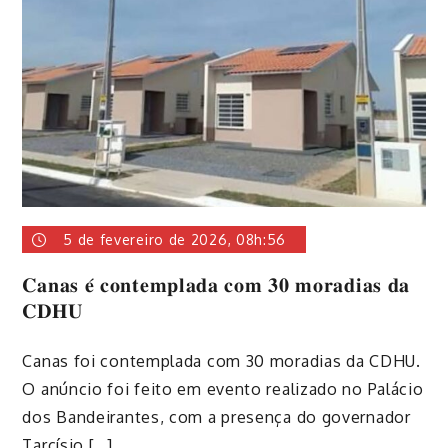
5 de fevereiro de 2026, 08h:56
𝐂𝐚𝐧𝐚𝐬 𝐞́ 𝐜𝐨𝐧𝐭𝐞𝐦𝐩𝐥𝐚𝐝𝐚 𝐜𝐨𝐦 𝟑𝟎 𝐦𝐨𝐫𝐚𝐝𝐢𝐚𝐬 𝐝𝐚
𝐂𝐃𝐇𝐔
Canas foi contemplada com 30 moradias da CDHU.
O anúncio foi feito em evento realizado no Palácio
dos Bandeirantes, com a presença do governador
Tarcísio […]