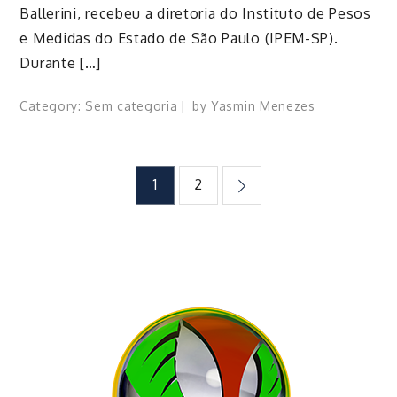
Ballerini, recebeu a diretoria do Instituto de Pesos
e Medidas do Estado de São Paulo (IPEM-SP).
Durante […]
Category:
Sem categoria
by
Yasmin Menezes
Paginação
1
2
de
posts