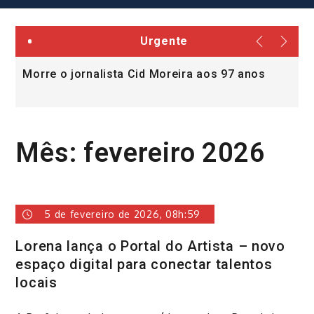
Urgente
Morre o jornalista Cid Moreira aos 97 anos
L
v
Mês:
fevereiro 2026
5 de fevereiro de 2026, 08h:59
Lorena lança o Portal do Artista – novo
espaço digital para conectar talentos
locais