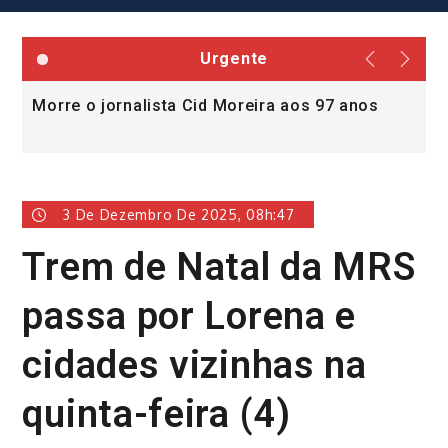
Urgente
Morre o jornalista Cid Moreira aos 97 anos
L
v
3 De Dezembro De 2025, 08h:47
Trem de Natal da MRS
passa por Lorena e
cidades vizinhas na
quinta-feira (4)