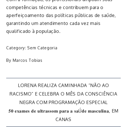
competências técnicas e contribuem para o
aperfeiçoamento das políticas públicas de saúde,
garantindo um atendimento cada vez mais
qualificado à população.
Category:
Sem Categoria
By
Marcos Tobias
Navegação
LORENA REALIZA CAMINHADA “NÃO AO
RACISMO” E CELEBRA O MÊS DA CONSCIÊNCIA
de
NEGRA COM PROGRAMAÇÃO ESPECIAL
𝟓𝟎 𝐞𝐱𝐚𝐦𝐞𝐬 𝐝𝐞 𝐮𝐥𝐭𝐫𝐚𝐬𝐬𝐨𝐦 𝐩𝐚𝐫𝐚 𝐚 𝐬𝐚Ú𝐝𝐞 𝐦𝐚𝐬𝐜𝐮𝐥𝐢𝐧𝐚, EM
Post
CANAS