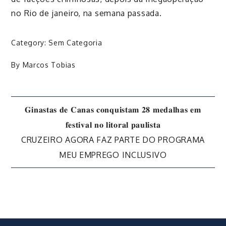
no Rio de janeiro, na semana passada.
Category:
Sem Categoria
By
Marcos Tobias
Navegação
𝐆𝐢𝐧𝐚𝐬𝐭𝐚𝐬 𝐝𝐞 𝐂𝐚𝐧𝐚𝐬 𝐜𝐨𝐧𝐪𝐮𝐢𝐬𝐭𝐚𝐦 𝟐𝟖 𝐦𝐞𝐝𝐚𝐥𝐡𝐚𝐬 𝐞𝐦
𝐟𝐞𝐬𝐭𝐢𝐯𝐚𝐥 𝐧𝐨 𝐥𝐢𝐭𝐨𝐫𝐚𝐥 𝐩𝐚𝐮𝐥𝐢𝐬𝐭𝐚
de
CRUZEIRO AGORA FAZ PARTE DO PROGRAMA
MEU EMPREGO INCLUSIVO
Post