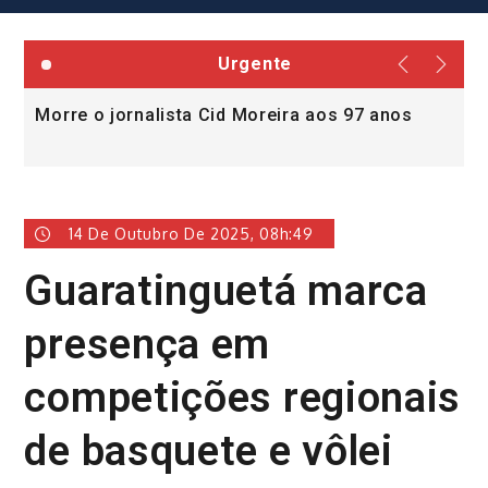
Urgente
Morre o jornalista Cid Moreira aos 97 anos
L
v
14 De Outubro De 2025, 08h:49
Guaratinguetá marca
presença em
competições regionais
de basquete e vôlei