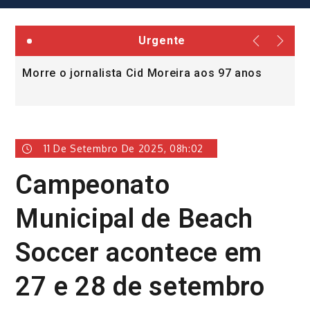
Urgente
Morre o jornalista Cid Moreira aos 97 anos
L
v
11 De Setembro De 2025, 08h:02
Campeonato
Municipal de Beach
Soccer acontece em
27 e 28 de setembro