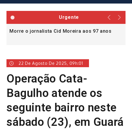
Urgente
Morre o jornalista Cid Moreira aos 97 anos
L
v
22 De Agosto De 2025, 09h:01
Operação Cata-
Bagulho atende os
seguinte bairro neste
sábado (23), em Guará