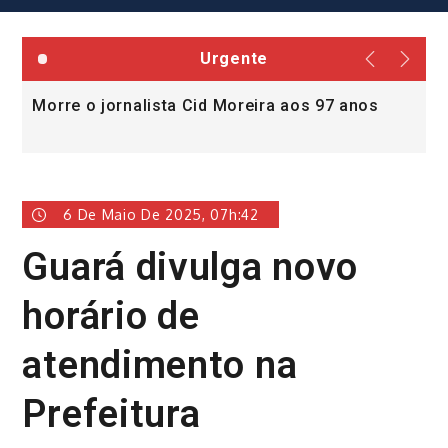
Urgente
Morre o jornalista Cid Moreira aos 97 anos
L
v
6 De Maio De 2025, 07h:42
Guará divulga novo
horário de
atendimento na
Prefeitura