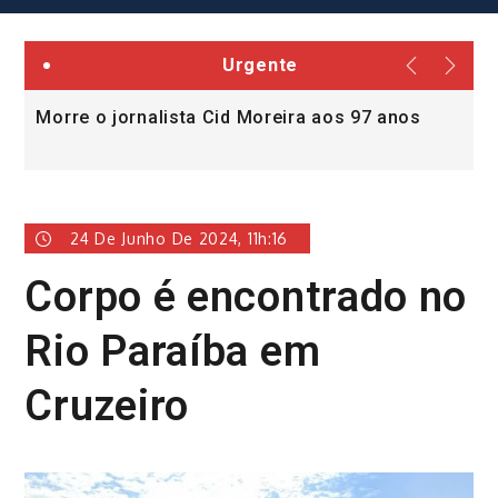
Urgente
Morre o jornalista Cid Moreira aos 97 anos
L
v
24 De Junho De 2024, 11h:16
Corpo é encontrado no
Rio Paraíba em
Cruzeiro