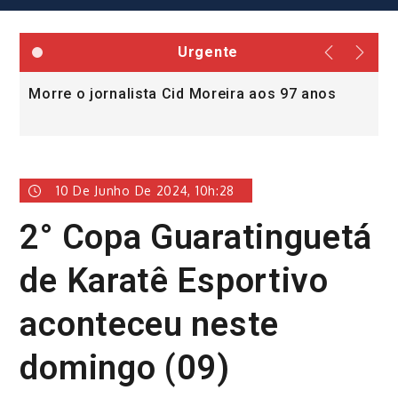
Urgente
Morre o jornalista Cid Moreira aos 97 anos
L
v
10 De Junho De 2024, 10h:28
2° Copa Guaratinguetá
de Karatê Esportivo
aconteceu neste
domingo (09)