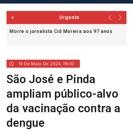
Urgente
Morre o jornalista Cid Moreira aos 97 anos
L
v
14 De Maio De 2024, 11h:10
São José e Pinda
ampliam público-alvo
da vacinação contra a
dengue