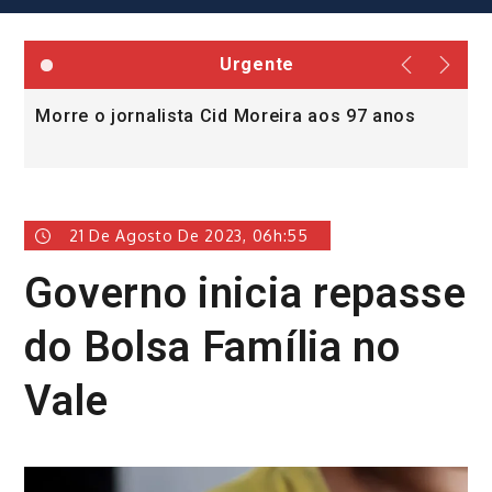
Urgente
Morre o jornalista Cid Moreira aos 97 anos
L
v
21 De Agosto De 2023, 06h:55
Governo inicia repasse
do Bolsa Família no
Vale