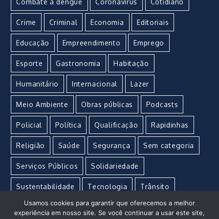
Combate à dengue
Coronavirus
Cotidiano
Crime
Criminal
Economia
Editoriais
Educação
Empreendimento
Emprego
Esporte
Gastronomia
Habitação
Humanitário
Internacional
Lazer
Meio Ambiente
Obras públicas
Podcasts
Policial
Política
Qualificação
Rapidinhas
Religião
Saúde
Segurança
Sem categoria
Serviços Públicos
Solidariedade
Sustentabilidade
Tecnologia
Trânsito
Usamos cookies para garantir que oferecemos a melhor
Turismo
Urgente
Vacina
Violência
experiência em nosso site. Se você continuar a usar este site,