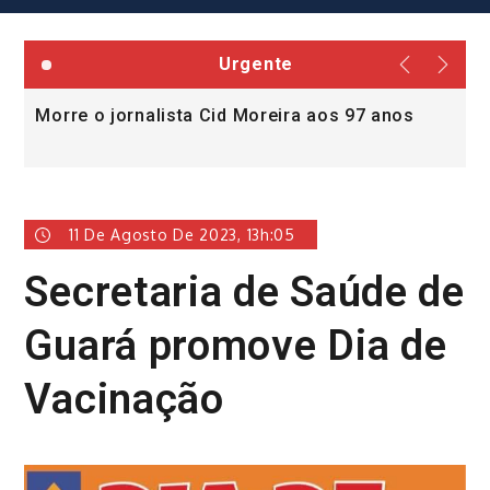
Urgente
Morre o jornalista Cid Moreira aos 97 anos
L
v
11 De Agosto De 2023, 13h:05
Secretaria de Saúde de
Guará promove Dia de
Vacinação