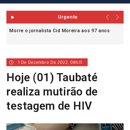
Urgente
Morre o jornalista Cid Moreira aos 97 anos
L
v
1 De Dezembro De 2022, 08h:11
Hoje (01) Taubaté
realiza mutirão de
testagem de HIV