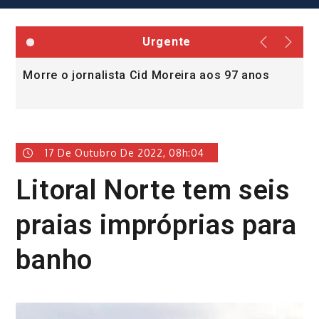
Urgente
Morre o jornalista Cid Moreira aos 97 anos
L
v
17 De Outubro De 2022, 08h:04
Litoral Norte tem seis
praias impróprias para
banho