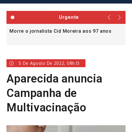
Urgente
Morre o jornalista Cid Moreira aos 97 anos
L
v
5 De Agosto De 2022, 08h:13
Aparecida anuncia
Campanha de
Multivacinação