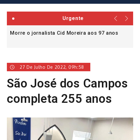
Urgente
Morre o jornalista Cid Moreira aos 97 anos
L
v
27 De Julho De 2022, 09h:58
São José dos Campos
completa 255 anos