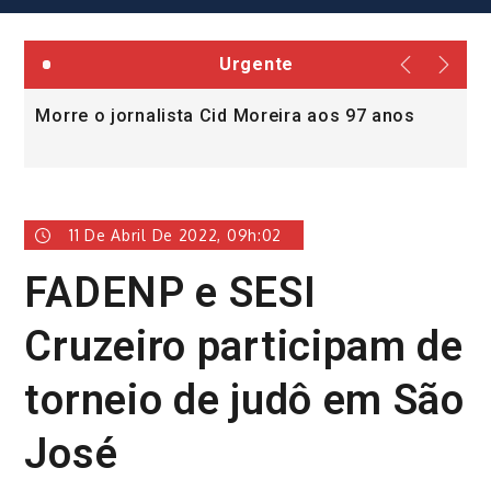
Urgente
Morre o jornalista Cid Moreira aos 97 anos
L
v
11 De Abril De 2022, 09h:02
FADENP e SESI
Cruzeiro participam de
torneio de judô em São
José