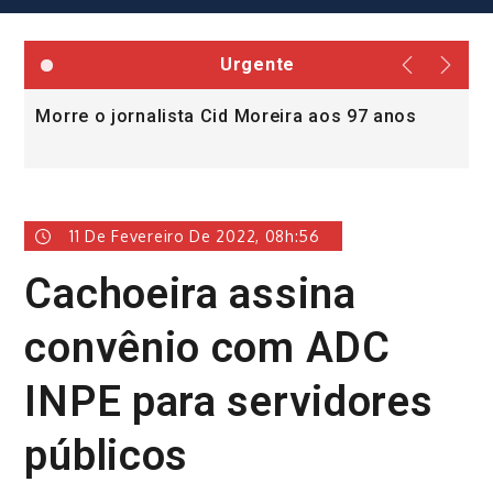
Urgente
Morre o jornalista Cid Moreira aos 97 anos
L
v
11 De Fevereiro De 2022, 08h:56
Cachoeira assina
convênio com ADC
INPE para servidores
públicos