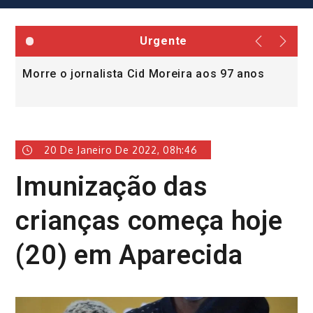
Urgente
Morre o jornalista Cid Moreira aos 97 anos
L
v
20 De Janeiro De 2022, 08h:46
Imunização das
crianças começa hoje
(20) em Aparecida