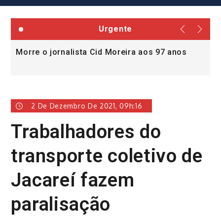
Urgente
Morre o jornalista Cid Moreira aos 97 anos
L
v
2 De Dezembro De 2021, 09h:16
Trabalhadores do
transporte coletivo de
Jacareí fazem
paralisação