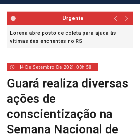
Urgente
Lorena abre posto de coleta para ajuda às
C
vítimas das enchentes no RS
14 De Setembro De 2021, 08h:58
Guará realiza diversas
ações de
conscientização na
Semana Nacional de