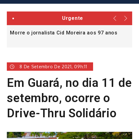
Urgente
Morre o jornalista Cid Moreira aos 97 anos
L
v
8 De Setembro De 2021, 09h:11
Em Guará, no dia 11 de
setembro, ocorre o
Drive-Thru Solidário