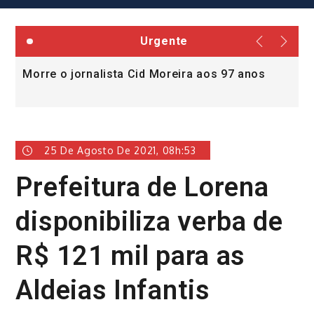
Urgente
Morre o jornalista Cid Moreira aos 97 anos
L
v
25 De Agosto De 2021, 08h:53
Prefeitura de Lorena
disponibiliza verba de
R$ 121 mil para as
Aldeias Infantis