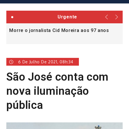
Urgente
Morre o jornalista Cid Moreira aos 97 anos
L
v
6 De Julho De 2021, 08h:34
São José conta com
nova iluminação
pública