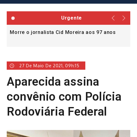
Urgente
Morre o jornalista Cid Moreira aos 97 anos
L
v
27 De Maio De 2021, 09h:15
Aparecida assina
convênio com Polícia
Rodoviária Federal