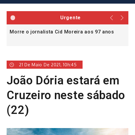
Urgente
Morre o jornalista Cid Moreira aos 97 anos
L
v
21 De Maio De 2021, 10h:45
João Dória estará em
Cruzeiro neste sábado
(22)