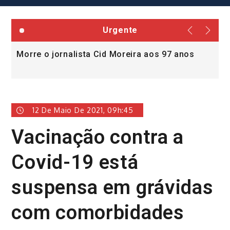
Urgente
Morre o jornalista Cid Moreira aos 97 anos
L
v
12 De Maio De 2021, 09h:45
Vacinação contra a
Covid-19 está
suspensa em grávidas
com comorbidades