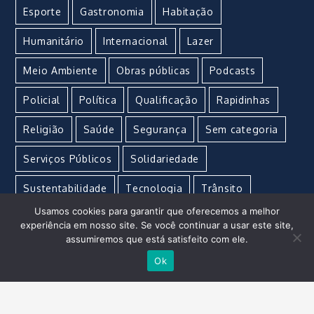
Esporte
Gastronomia
Habitação
Humanitário
Internacional
Lazer
Meio Ambiente
Obras públicas
Podcasts
Policial
Política
Qualificação
Rapidinhas
Religião
Saúde
Segurança
Sem categoria
Serviços Públicos
Solidariedade
Sustentabilidade
Tecnologia
Trânsito
Usamos cookies para garantir que oferecemos a melhor
Turismo
Urgente
Vacina
Violência
experiência em nosso site. Se você continuar a usar este site,
assumiremos que está satisfeito com ele.
Ok
Imperial Marketing e Propaganda © Copyright 2021 –