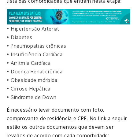
lista das
comorbidades
que entram nesta etapa:
•
Hipertensão Arterial
•
Diabetes
•
Pneumopatias
crônicas
•
Insuficiência Cardíaca
•
Arritmia Cardíaca
•
Doença Renal crônica
•
Obesidade mórbida
•
Cirrose Hepática
•
Síndrome de Down
É necessário levar documento com foto,
comprovante de residência e CPF. No link a seguir
estão os outros documentos que devem ser
levados de acordo com cada
comorbidade
: