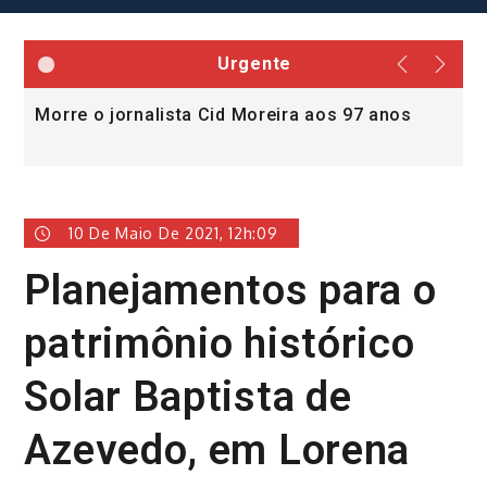
Urgente
Morre o jornalista Cid Moreira aos 97 anos
L
v
10 De Maio De 2021, 12h:09
Planejamentos para o
patrimônio histórico
Solar Baptista de
Azevedo, em Lorena