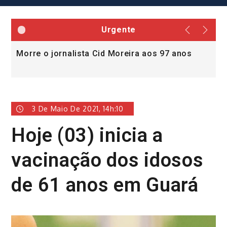
Urgente
Morre o jornalista Cid Moreira aos 97 anos
L
v
3 De Maio De 2021, 14h:10
Hoje (03) inicia a
vacinação dos idosos
de 61 anos em Guará