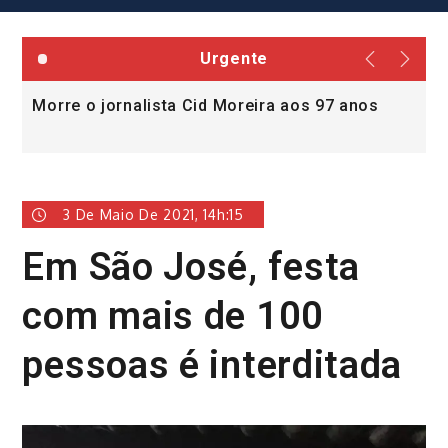
Urgente
Morre o jornalista Cid Moreira aos 97 anos
L
v
3 De Maio De 2021, 14h:15
Em São José, festa
com mais de 100
pessoas é interditada