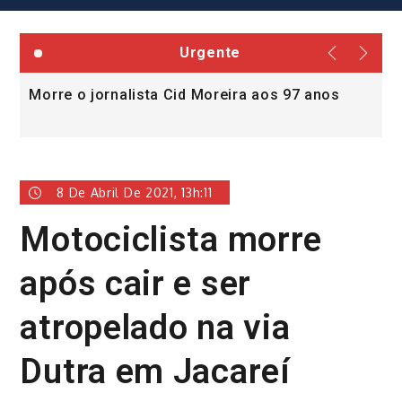
Urgente
Morre o jornalista Cid Moreira aos 97 anos
L
v
8 De Abril De 2021, 13h:11
Motociclista morre
após cair e ser
atropelado na via
Dutra em Jacareí