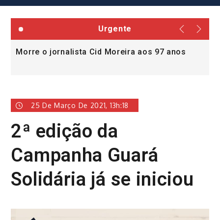
Urgente
Morre o jornalista Cid Moreira aos 97 anos
L
v
25 De Março De 2021, 13h:18
2ª edição da
Campanha Guará
Solidária já se iniciou