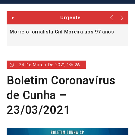
Urgente
Morre o jornalista Cid Moreira aos 97 anos
L
v
24 De Março De 2021, 13h:26
Boletim Coronavírus
de Cunha –
23/03/2021