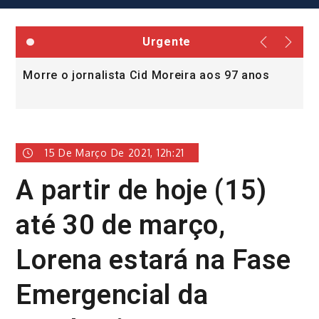
Urgente
Morre o jornalista Cid Moreira aos 97 anos
L
v
15 De Março De 2021, 12h:21
A partir de hoje (15)
até 30 de março,
Lorena estará na Fase
Emergencial da